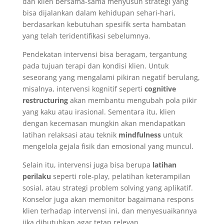
dan klien bersama-sama menyusun strategi yang
bisa dijalankan dalam kehidupan sehari-hari,
berdasarkan kebutuhan spesifik serta hambatan
yang telah teridentifikasi sebelumnya.
Pendekatan intervensi bisa beragam, tergantung
pada tujuan terapi dan kondisi klien. Untuk
seseorang yang mengalami pikiran negatif berulang,
misalnya, intervensi kognitif seperti
cognitive
restructuring
akan membantu mengubah pola pikir
yang kaku atau irasional. Sementara itu, klien
dengan kecemasan mungkin akan mendapatkan
latihan relaksasi atau teknik
mindfulness
untuk
mengelola gejala fisik dan emosional yang muncul.
Selain itu, intervensi juga bisa berupa
latihan
perilaku
seperti role-play, pelatihan keterampilan
sosial, atau strategi problem solving yang aplikatif.
Konselor juga akan memonitor bagaimana respons
klien terhadap intervensi ini, dan menyesuaikannya
jika dibutuhkan agar tetap relevan.