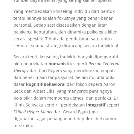
sumber daya internal yang sering kali terlupakan.
Yang membedakan konseling individu dari bentuk
terapi lainnya adalah fokusnya yang benar-benar
personal. Setiap sesi disesuaikan dengan latar
belakang, kebutuhan, dan dinamika psikologis klien
secara spesifik. Tidak ada pendekatan satu untuk
semua—semua strategi dirancang secara individual.
Secara teori, konseling individu banyak dipengaruhi
oleh pendekatan
humanistik
seperti
Person-Centered
Therapy
dari Carl Rogers yang menekankan empati
dan penerimaan tanpa syarat. Selain itu, ada pula
dasar
kognitif-behavioral
dari tokoh seperti Aaron
Beck dan Albert Ellis, yang menyoroti pentingnya
pola pikir dalam membentuk emosi dan perilaku. Di
Klinik Sejiwaku sendiri, pendekatan
integratif
seperti
Skilled Helper Model
dari Gerard Egan juga
digunakan, agar penanganan tetap fleksibel namun
terstruktur.