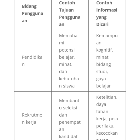
Contoh
Contoh
Bidang
Tujuan
Informasi
Pengguna
Pengguna
yang
an
an
Dicari
Memaha
Kemampu
mi
an
potensi
kognitif,
Pendidika
belajar,
minat
n
minat,
bidang
dan
studi,
kebutuha
gaya
n siswa
belajar
Ketelitian,
Membant
daya
u seleksi
tahan
Rekrutme
dan
kerja, pola
n kerja
penempat
perilaku,
an
kecocokan
kandidat