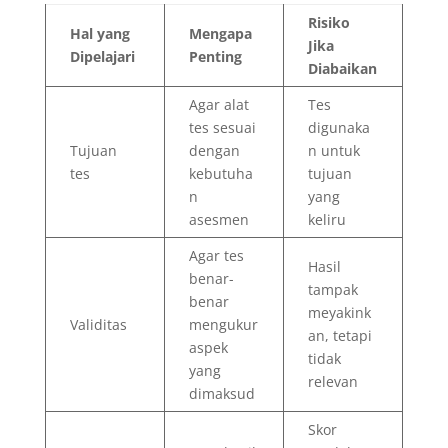
Risiko
Hal yang
Mengapa
Jika
Dipelajari
Penting
Diabaikan
Agar alat
Tes
tes sesuai
digunaka
Tujuan
dengan
n untuk
tes
kebutuha
tujuan
n
yang
asesmen
keliru
Agar tes
Hasil
benar-
tampak
benar
meyakink
Validitas
mengukur
an, tetapi
aspek
tidak
yang
relevan
dimaksud
Skor