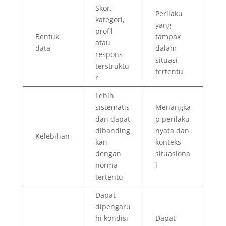
Skor,
Perilaku
kategori,
yang
profil,
Bentuk
tampak
atau
data
dalam
respons
situasi
terstruktu
tertentu
r
Lebih
sistematis
Menangka
dan dapat
p perilaku
dibanding
nyata dan
Kelebihan
kan
konteks
dengan
situasiona
norma
l
tertentu
Dapat
dipengaru
hi kondisi
Dapat