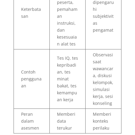
peserta,
dipengaru
Keterbata
pemaham
hi
san
an
subjektivit
instruksi,
as
dan
pengamat
kesesuaia
n alat tes
Observasi
Tes IQ, tes
saat
kepribadi
wawancar
Contoh
an, tes
a, diskusi
pengguna
minat
kelompok,
an
bakat, tes
simulasi
kemampu
kerja, sesi
an kerja
konseling
Peran
Memberi
Memberi
dalam
data
konteks
asesmen
terukur
perilaku