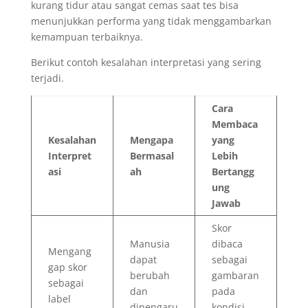
kurang tidur atau sangat cemas saat tes bisa
menunjukkan performa yang tidak menggambarkan
kemampuan terbaiknya.
Berikut contoh kesalahan interpretasi yang sering
terjadi.
Cara
Membaca
Kesalahan
Mengapa
yang
Interpret
Bermasal
Lebih
asi
ah
Bertangg
ung
Jawab
Skor
Manusia
dibaca
Mengang
dapat
sebagai
gap skor
berubah
gambaran
sebagai
dan
pada
label
dipengaru
kondisi