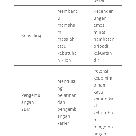
peran
Membant
Kecender
u
ungan
memaha
emosi,
mi
minat,
Konseling
masalah
hambatan
atau
pribadi,
kebutuha
kekuatan
n klien
diri
Potensi
kepemim
Menduku
pinan,
ng
gaya
Pengemb
pelatihan
komunika
angan
dan
si,
SDM
pengemb
kebutuha
angan
n
karier
pengemb
angan