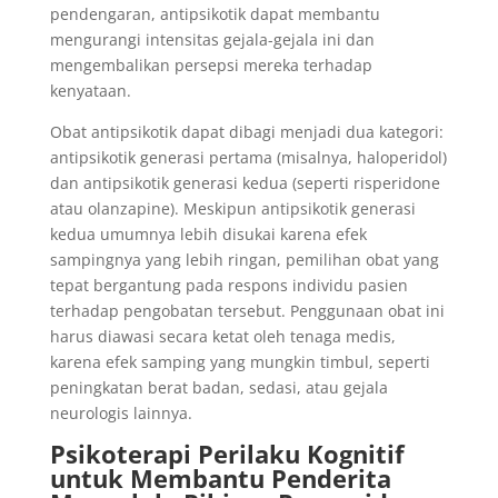
pendengaran, antipsikotik dapat membantu
mengurangi intensitas gejala-gejala ini dan
mengembalikan persepsi mereka terhadap
kenyataan.
Obat antipsikotik dapat dibagi menjadi dua kategori:
antipsikotik generasi pertama (misalnya, haloperidol)
dan antipsikotik generasi kedua (seperti risperidone
atau olanzapine). Meskipun antipsikotik generasi
kedua umumnya lebih disukai karena efek
sampingnya yang lebih ringan, pemilihan obat yang
tepat bergantung pada respons individu pasien
terhadap pengobatan tersebut. Penggunaan obat ini
harus diawasi secara ketat oleh tenaga medis,
karena efek samping yang mungkin timbul, seperti
peningkatan berat badan, sedasi, atau gejala
neurologis lainnya.
Psikoterapi Perilaku Kognitif
untuk Membantu Penderita