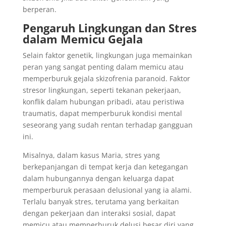
berperan.
Pengaruh Lingkungan dan Stres
dalam Memicu Gejala
Selain faktor genetik, lingkungan juga memainkan
peran yang sangat penting dalam memicu atau
memperburuk gejala skizofrenia paranoid. Faktor
stresor lingkungan, seperti tekanan pekerjaan,
konflik dalam hubungan pribadi, atau peristiwa
traumatis, dapat memperburuk kondisi mental
seseorang yang sudah rentan terhadap gangguan
ini.
Misalnya, dalam kasus Maria, stres yang
berkepanjangan di tempat kerja dan ketegangan
dalam hubungannya dengan keluarga dapat
memperburuk perasaan delusional yang ia alami.
Terlalu banyak stres, terutama yang berkaitan
dengan pekerjaan dan interaksi sosial, dapat
memicu atau memperburuk delusi besar diri yang