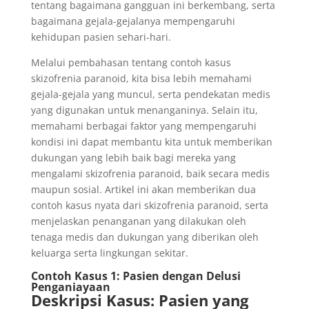
tentang bagaimana gangguan ini berkembang, serta
bagaimana gejala-gejalanya mempengaruhi
kehidupan pasien sehari-hari.
Melalui pembahasan tentang contoh kasus
skizofrenia paranoid, kita bisa lebih memahami
gejala-gejala yang muncul, serta pendekatan medis
yang digunakan untuk menanganinya. Selain itu,
memahami berbagai faktor yang mempengaruhi
kondisi ini dapat membantu kita untuk memberikan
dukungan yang lebih baik bagi mereka yang
mengalami skizofrenia paranoid, baik secara medis
maupun sosial. Artikel ini akan memberikan dua
contoh kasus nyata dari skizofrenia paranoid, serta
menjelaskan penanganan yang dilakukan oleh
tenaga medis dan dukungan yang diberikan oleh
keluarga serta lingkungan sekitar.
Contoh Kasus 1: Pasien dengan Delusi
Penganiayaan
Deskripsi Kasus: Pasien yang