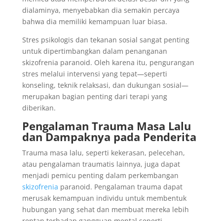
dialaminya, menyebabkan dia semakin percaya
bahwa dia memiliki kemampuan luar biasa.
Stres psikologis dan tekanan sosial sangat penting
untuk dipertimbangkan dalam penanganan
skizofrenia paranoid. Oleh karena itu, pengurangan
stres melalui intervensi yang tepat—seperti
konseling, teknik relaksasi, dan dukungan sosial—
merupakan bagian penting dari terapi yang
diberikan.
Pengalaman Trauma Masa Lalu
dan Dampaknya pada Penderita
Trauma masa lalu, seperti kekerasan, pelecehan,
atau pengalaman traumatis lainnya, juga dapat
menjadi pemicu penting dalam perkembangan
skizofrenia
paranoid. Pengalaman trauma dapat
merusak kemampuan individu untuk membentuk
hubungan yang sehat dan membuat mereka lebih
rentan terhadap gangguan mental seperti