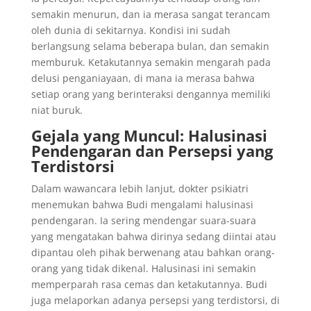
semakin menurun, dan ia merasa sangat terancam
oleh dunia di sekitarnya. Kondisi ini sudah
berlangsung selama beberapa bulan, dan semakin
memburuk. Ketakutannya semakin mengarah pada
delusi penganiayaan, di mana ia merasa bahwa
setiap orang yang berinteraksi dengannya memiliki
niat buruk.
Gejala yang Muncul: Halusinasi
Pendengaran dan Persepsi yang
Terdistorsi
Dalam wawancara lebih lanjut, dokter psikiatri
menemukan bahwa Budi mengalami halusinasi
pendengaran. Ia sering mendengar suara-suara
yang mengatakan bahwa dirinya sedang diintai atau
dipantau oleh pihak berwenang atau bahkan orang-
orang yang tidak dikenal. Halusinasi ini semakin
memperparah rasa cemas dan ketakutannya. Budi
juga melaporkan adanya persepsi yang terdistorsi, di