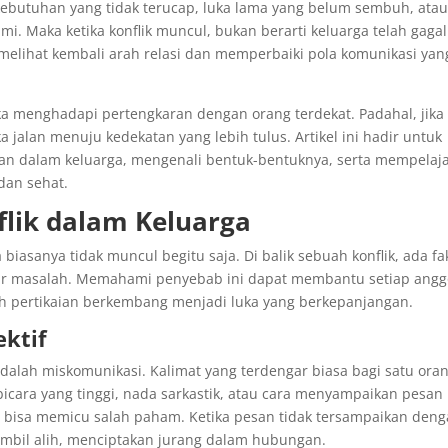
i kebutuhan yang tidak terucap, luka lama yang belum sembuh, ata
 Maka ketika konflik muncul, bukan berarti keluarga telah gagal
melihat kembali arah relasi dan memperbaiki pola komunikasi yan
ka menghadapi pertengkaran dengan orang terdekat. Padahal, jika
 jalan menuju kedekatan yang lebih tulus. Artikel ini hadir untuk
n dalam keluarga, mengenali bentuk-bentuknya, serta mempelaja
dan sehat.
lik dalam Keluarga
biasanya tidak muncul begitu saja. Di balik sebuah konflik, ada fa
kar masalah. Memahami penyebab ini dapat membantu setiap angg
h pertikaian berkembang menjadi luka yang berkepanjangan.
ektif
alah miskomunikasi. Kalimat yang terdengar biasa bagi satu ora
bicara yang tinggi, nada sarkastik, atau cara menyampaikan pesan
bisa memicu salah paham. Ketika pesan tidak tersampaikan den
ambil alih, menciptakan jurang dalam hubungan.