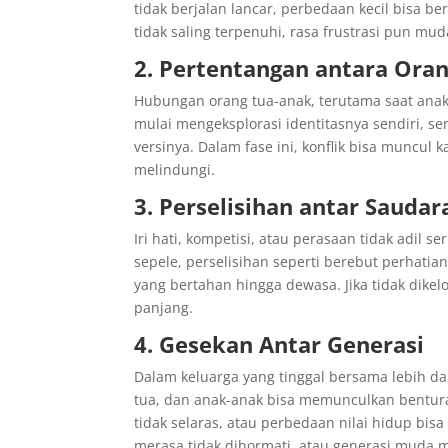
tidak berjalan lancar, perbedaan kecil bisa 
tidak saling terpenuhi, rasa frustrasi pun mu
2. Pertentangan antara Ora
Hubungan orang tua-anak, terutama saat anak
mulai mengeksplorasi identitasnya sendiri, 
versinya. Dalam fase ini, konflik bisa muncu
melindungi.
3. Perselisihan antar Sauda
Iri hati, kompetisi, atau perasaan tidak adil 
sepele, perselisihan seperti berebut perhati
yang bertahan hingga dewasa. Jika tidak dikel
panjang.
4. Gesekan Antar Generasi
Dalam keluarga yang tinggal bersama lebih dar
tua, dan anak-anak bisa memunculkan bentur
tidak selaras, atau perbedaan nilai hidup bi
merasa tidak dihormati, atau generasi muda m