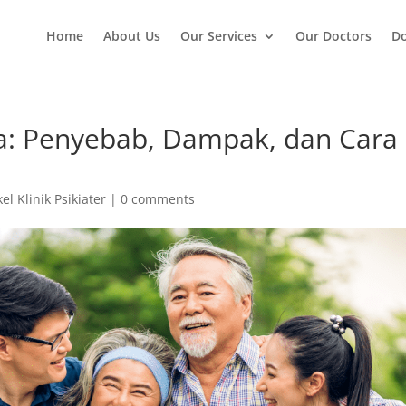
Home
About Us
Our Services
Our Doctors
Do
ga: Penyebab, Dampak, dan Cara
kel Klinik Psikiater
|
0 comments