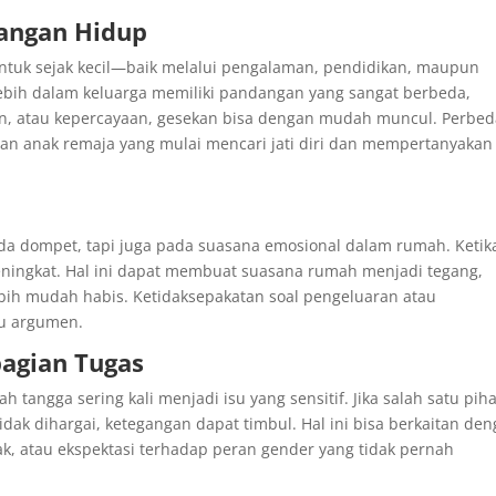
dangan Hidup
entuk sejak kecil—baik melalui pengalaman, pendidikan, maupun
lebih dalam keluarga memiliki pandangan yang sangat berbeda,
an, atau kepercayaan, gesekan bisa dengan mudah muncul. Perbe
 dan anak remaja yang mulai mencari jati diri dan mempertanyakan
a dompet, tapi juga pada suasana emosional dalam rumah. Ketik
ningkat. Hal ini dapat membuat suasana rumah menjadi tegang,
ebih mudah habis. Ketidaksepakatan soal pengeluaran atau
u argumen.
agian Tugas
angga sering kali menjadi isu yang sensitif. Jika salah satu pih
dak dihargai, ketegangan dapat timbul. Hal ini bisa berkaitan de
, atau ekspektasi terhadap peran gender yang tidak pernah