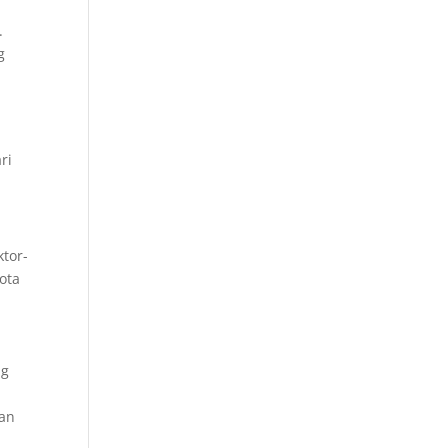
u
.
g
ri
ktor-
ota
ng
gan