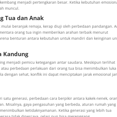
berkembang menjadi pertengkaran besar. Ketika kebutuhan emosion
dah muncul.
ng Tua dan Anak
 mulai beranjak remaja, kerap diuji oleh perbedaan pandangan. 
sementara orang tua ingin memberikan arahan terbaik menurut
l karena benturan antara kebutuhan untuk mandiri dan keinginan u
ra Kandung
sering menjadi pemicu ketegangan antar saudara. Meskipun terlihat
an atau perbedaan perlakuan dari orang tua bisa menimbulkan luka
ola dengan sehat, konflik ini dapat menciptakan jarak emosional ja
i satu generasi, perbedaan cara berpikir antara kakek-nenek, ora
an. Misalnya, gaya pengasuhan yang berbeda, aturan rumah yang
sa menimbulkan ketidaknyamanan. Ketika generasi yang lebih tua
erasa tidak dipercaya, relasi pun bisa merenggang.