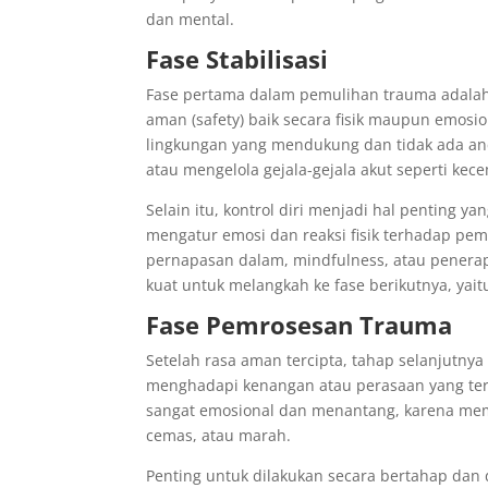
dan mental.
Fase Stabilisasi
Fase pertama dalam pemulihan trauma adalah s
aman (safety) baik secara fisik maupun emos
lingkungan yang mendukung dan tidak ada anc
atau mengelola gejala-gejala akut seperti ke
Selain itu, kontrol diri menjadi hal penting ya
mengatur emosi dan reaksi fisik terhadap pemi
pernapasan dalam, mindfulness, atau penerapa
kuat untuk melangkah ke fase berikutnya, yai
Fase Pemrosesan Trauma
Setelah rasa aman tercipta, tahap selanjutnya
menghadapi kenangan atau perasaan yang terka
sangat emosional dan menantang, karena memor
cemas, atau marah.
Penting untuk dilakukan secara bertahap dan