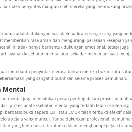
an, baik oleh penyintas maupun oleh mereka yang mendukung pros
 trauma adalah dukungan sosial. Kehadiran orang-orang yang pedu
dapat memberikan rasa aman dan mengurangi perasaan kesepian ya
osial ini tidak hanya berbentuk dukungan emosional, tetapi juga
ari layanan kesehatan mental atau sekadar menemani saat menja
dapat membantu penyintas merasa bahwa mereka bukan satu-satu
kebersamaan yang sangat dibutuhkan selama proses pemulihan.
n Mental
tan mental juga memainkan peran penting dalam proses pemulih
ari profesional kesehatan mental yang terlatih lebih cenderung
pi berbasis bukti seperti CBT atau EMDR telah terbukti efektif dal
ola gejala yang muncul. Tanpa dukungan profesional, pemuliha
ulitan yang lebih besar, terutama dalam menghadapi gejala traum