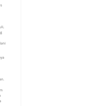
es
li,
ng
lani
nya
an.
am
n
a