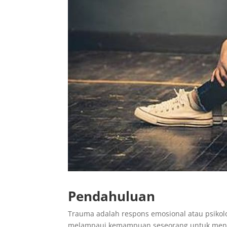
Pendahuluan
Trauma adalah respons emosional atau psikol
melampaui kemampuan seseorang untuk mengha