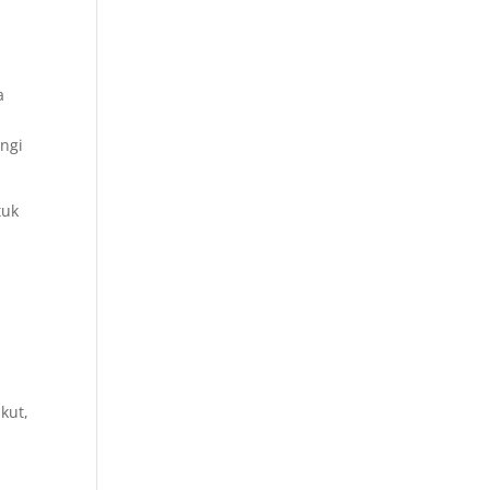
a
ngi
tuk
kut,