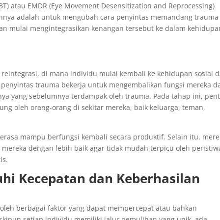
(CBT) atau EMDR (Eye Movement Desensitization and Reprocessing)
uannya adalah untuk mengubah cara penyintas memandang trauma
n mulai mengintegrasikan kenangan tersebut ke dalam kehidupa
reintegrasi, di mana individu mulai kembali ke kehidupan sosial 
ana penyintas trauma bekerja untuk mengembalikan fungsi mereka 
innya yang sebelumnya terdampak oleh trauma. Pada tahap ini, pen
ng oleh orang-orang di sekitar mereka, baik keluarga, teman,
rasa mampu berfungsi kembali secara produktif. Selain itu, mer
 mereka dengan lebih baik agar tidak mudah terpicu oleh peristiw
is.
hi Kecepatan dan Keberhasilan
 oleh berbagai faktor yang dapat mempercepat atau bahkan
un setiap individu memiliki jalur pemulihan yang unik, ada