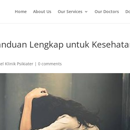
Home
About Us
Our Services
Our Doctors
Do
anduan Lengkap untuk Kesehata
kel Klinik Psikiater
|
0 comments