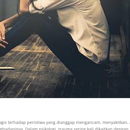
ogis terhadap peristiwa yang dianggap mengancam, menyakitkan, 
dapinya. Dalam psikologi, trauma sering kali dikaitkan dengan