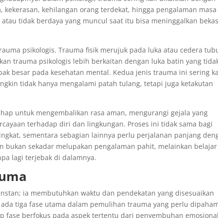
, kekerasan, kehilangan orang terdekat, hingga pengalaman masa
t, atau tidak berdaya yang muncul saat itu bisa meninggalkan beka
auma psikologis. Trauma fisik merujuk pada luka atau cedera tub
 trauma psikologis lebih berkaitan dengan luka batin yang tida
mpak besar pada kesehatan mental. Kedua jenis trauma ini sering ka
ungkin tidak hanya mengalami patah tulang, tetapi juga ketakutan
tahap untuk mengembalikan rasa aman, mengurangi gejala yang
yaan terhadap diri dan lingkungan. Proses ini tidak sama bagi
ngkat, sementara sebagian lainnya perlu perjalanan panjang den
han bukan sekadar melupakan pengalaman pahit, melainkan belajar
a lagi terjebak di dalamnya.
auma
a instan; ia membutuhkan waktu dan pendekatan yang disesuaikan
, ada tiga fase utama dalam pemulihan trauma yang perlu dipaha
p fase berfokus pada aspek tertentu dari penyembuhan emosiona