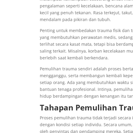
pengalaman seperti kecelakaan, bencana alam
kecil yang penuh tekanan. Rasa terkejut, taku
mendalam pada pikiran dan tubuh.
Penting untuk membedakan trauma fisik dan tr
yang membutuhkan perawatan medis, sedangkan
terlihat secara kasat mata, tetapi bisa berda
saling terkait. Misalnya, korban kecelakaan m
berlebih saat kembali berkendara.
Pemulihan trauma sendiri adalah proses ber
mengganggu, serta membangun kembali keperca
setiap orang. Ada yang membutuhkan waktu si
bantuan tenaga profesional. Intinya, pemuli
hidup berdampingan dengan kenangan itu tanp
Tahapan Pemulihan Tr
Proses pemulihan trauma tidak terjadi secar
dengan kondisi setiap individu. Secara umum
oleh penyintas dan pendamping mereka. Setia