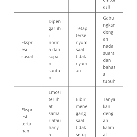
asli
Gabu
Dipen
ngkan
garuh
Tetap
deng
i
terse
an
Ekspr
norm
nyum
nada
esi
a dan
saat
suara
sosial
sopa
tidak
dan
n
nyam
bahas
santu
an
a
n
tubuh
Emosi
terlih
Bibir
Tanya
at
mene
kan
Ekspr
sama
gang
deng
esi
r atau
saat
an
terta
hany
tidak
kalim
han
a
setuj
at