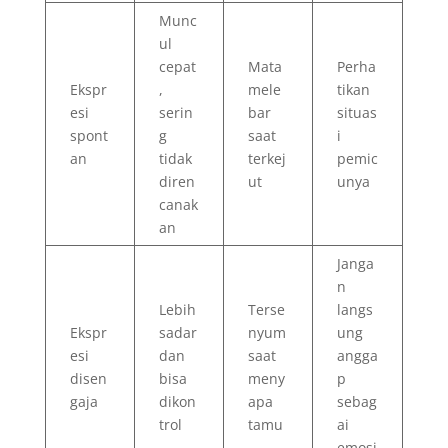
Munc
ul
cepat
Mata
Perha
Ekspr
,
mele
tikan
esi
serin
bar
situas
spont
g
saat
i
an
tidak
terkej
pemic
diren
ut
unya
canak
an
Janga
n
Lebih
Terse
langs
Ekspr
sadar
nyum
ung
esi
dan
saat
angga
disen
bisa
meny
p
gaja
dikon
apa
sebag
trol
tamu
ai
emosi