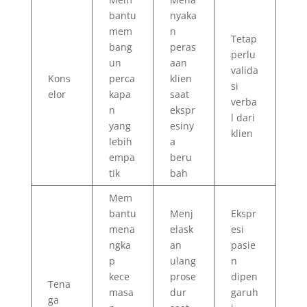
bantu
nyaka
mem
n
Tetap
bang
peras
perlu
un
aan
valida
Kons
perca
klien
si
elor
kapa
saat
verba
n
ekspr
l dari
yang
esiny
klien
lebih
a
empa
beru
tik
bah
Mem
bantu
Menj
Ekspr
mena
elask
esi
ngka
an
pasie
p
ulang
n
kece
prose
dipen
Tena
masa
dur
garuh
ga