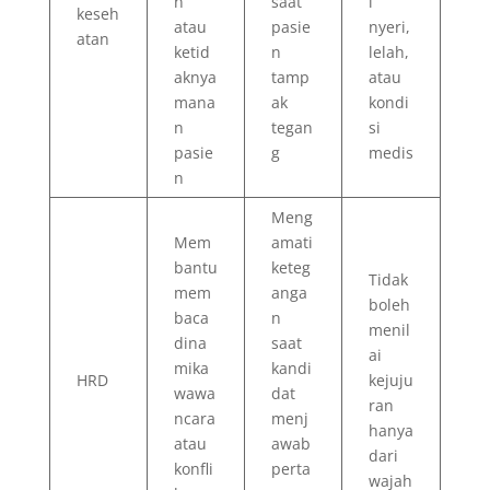
n
saat
i
keseh
atau
pasie
nyeri,
atan
ketid
n
lelah,
aknya
tamp
atau
mana
ak
kondi
n
tegan
si
pasie
g
medis
n
Meng
Mem
amati
bantu
keteg
Tidak
mem
anga
boleh
baca
n
menil
dina
saat
ai
mika
kandi
HRD
kejuju
wawa
dat
ran
ncara
menj
hanya
atau
awab
dari
konfli
perta
wajah