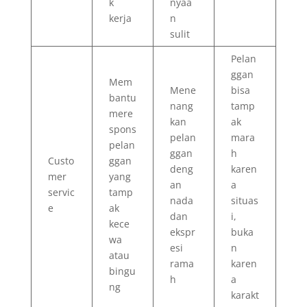
k
nyaa
kerja
n
sulit
Pelan
ggan
Mem
Mene
bisa
bantu
nang
tamp
mere
kan
ak
spons
pelan
mara
pelan
ggan
h
Custo
ggan
deng
karen
mer
yang
an
a
servic
tamp
nada
situas
e
ak
dan
i,
kece
ekspr
buka
wa
esi
n
atau
rama
karen
bingu
h
a
ng
karakt