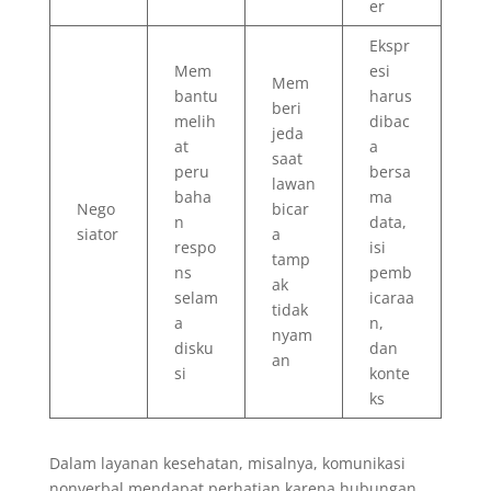
er
Ekspr
Mem
esi
Mem
bantu
harus
beri
melih
dibac
jeda
at
a
saat
peru
bersa
lawan
baha
ma
Nego
bicar
n
data,
siator
a
respo
isi
tamp
ns
pemb
ak
selam
icaraa
tidak
a
n,
nyam
disku
dan
an
si
konte
ks
Dalam layanan kesehatan, misalnya, komunikasi
nonverbal mendapat perhatian karena hubungan