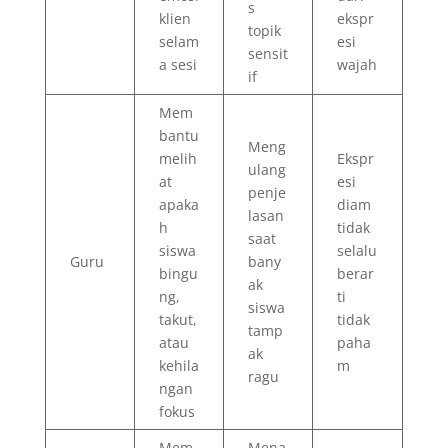
s
klien
ekspr
topik
selam
esi
sensit
a sesi
wajah
if
Mem
bantu
Meng
melih
Ekspr
ulang
at
esi
penje
apaka
diam
lasan
h
tidak
saat
siswa
selalu
Guru
bany
bingu
berar
ak
ng,
ti
siswa
takut,
tidak
tamp
atau
paha
ak
kehila
m
ragu
ngan
fokus
Mem
Mena