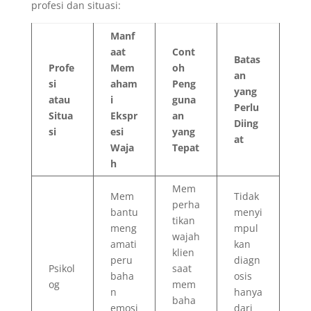
profesi dan situasi:
Manf
aat
Cont
Batas
Profe
Mem
oh
an
si
aham
Peng
yang
atau
i
guna
Perlu
Situa
Ekspr
an
Diing
si
esi
yang
at
Waja
Tepat
h
Mem
Mem
Tidak
perha
bantu
menyi
tikan
meng
mpul
wajah
amati
kan
klien
peru
diagn
Psikol
saat
baha
osis
og
mem
n
hanya
baha
emosi
dari