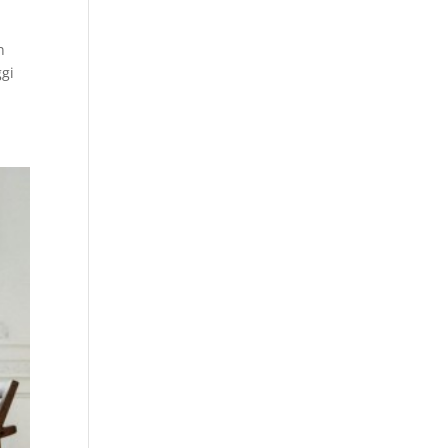
n
ggi