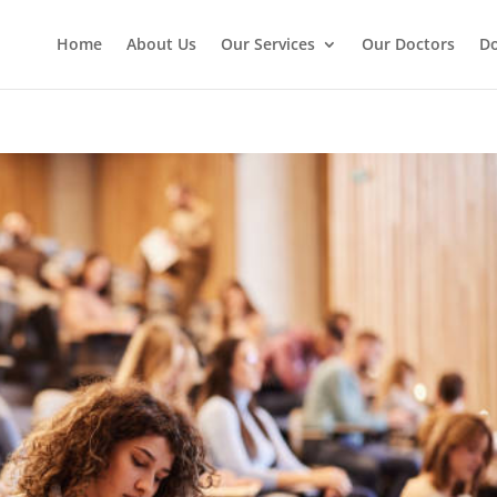
Home
About Us
Our Services
Our Doctors
Do