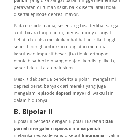
penuh
, yang bisa sangat parah hingga memerlukan
perawatan di rumah sakit, baik disertai atau tidak
disertai episode depresi mayor.
Pada episode mania, seseorang bisa terlihat sangat
aktif, bicara tanpa henti, merasa dirinya sangat
hebat, dan bisa melakukan hal-hal berisiko tinggi
seperti menghamburkan uang atau membuat
keputusan impulsif besar. Jika tidak tertangani,
mania bisa berkembang menjadi kondisi psikotik,
seperti delusi atau halusinasi.
Meski tidak semua penderita Bipolar I mengalami
depresi berat, banyak dari mereka yang juga
mengalami
episode depresi mayor
di waktu lain
dalam hidupnya.
B. Bipolar II
Bipolar II berbeda dengan Bipolar I karena
tidak
pernah mengalami episode mania penuh
,
melainkan episode yang disebut
hipomania
—yakni