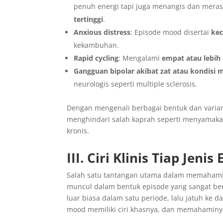
penuh energi tapi juga menangis dan meras
tertinggi
.
Anxious distress
: Episode mood disertai
kec
kekambuhan.
Rapid cycling
: Mengalami
empat atau lebih
Gangguan bipolar akibat zat atau kondisi 
neurologis seperti multiple sclerosis.
Dengan mengenali berbagai bentuk dan varian i
menghindari salah kaprah seperti menyamaka
kronis.
III. Ciri Klinis Tiap Jeni
Salah satu tantangan utama dalam memahami 
muncul dalam bentuk episode yang sangat ber
luar biasa dalam satu periode, lalu jatuh ke
mood memiliki ciri khasnya, dan memahaminy