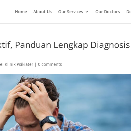
Home
About Us
Our Services
Our Doctors
Do
tif, Panduan Lengkap Diagnosis
el Klinik Psikiater
|
0 comments