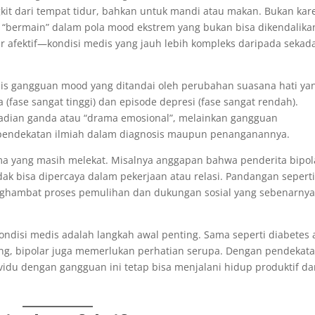
it dari tempat tidur, bahkan untuk mandi atau makan. Bukan kar
g “bermain” dalam pola mood ekstrem yang bukan bisa dikendalika
olar afektif—kondisi medis yang jauh lebih kompleks daripada sekad
enis gangguan mood yang ditandai oleh perubahan suasana hati ya
(fase sangat tinggi) dan episode depresi (fase sangat rendah).
ibadian ganda atau “drama emosional”, melainkan gangguan
 pendekatan ilmiah dalam diagnosis maupun penanganannya.
gma yang masih melekat. Misalnya anggapan bahwa penderita bipol
ak bisa dipercaya dalam pekerjaan atau relasi. Pandangan seperti
enghambat proses pemulihan dan dukungan sosial yang sebenarny
ndisi medis adalah langkah awal penting. Sama seperti diabetes 
ang, bipolar juga memerlukan perhatian serupa. Dengan pendekat
vidu dengan gangguan ini tetap bisa menjalani hidup produktif d