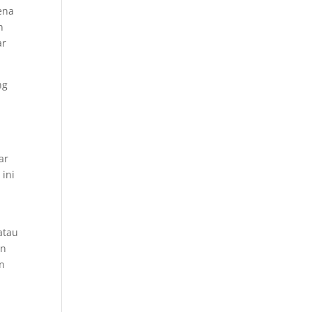
ena
n
ar
ng
ar
 ini
a
atau
an
an