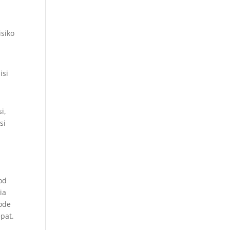
siko
isi
i,
si
od
ia
sode
pat.