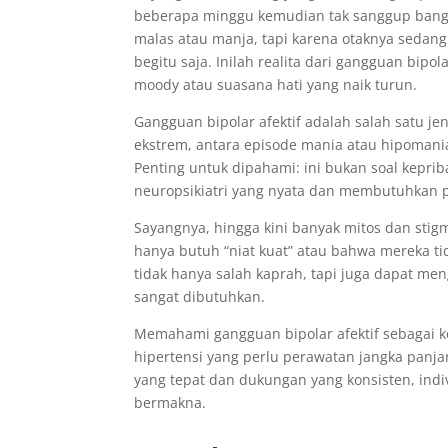
beberapa minggu kemudian tak sanggup bangk
malas atau manja, tapi karena otaknya sedan
begitu saja. Inilah realita dari gangguan bip
moody atau suasana hati yang naik turun.
Gangguan bipolar afektif adalah salah satu j
ekstrem, antara episode mania atau hipomania 
Penting untuk dipahami: ini bukan soal kepr
neuropsikiatri yang nyata dan membutuhkan
Sayangnya, hingga kini banyak mitos dan sti
hanya butuh “niat kuat” atau bahwa mereka tid
tidak hanya salah kaprah, tapi juga dapat m
sangat dibutuhkan.
Memahami gangguan bipolar afektif sebagai ko
hipertensi yang perlu perawatan jangka panj
yang tepat dan dukungan yang konsisten, indi
bermakna.