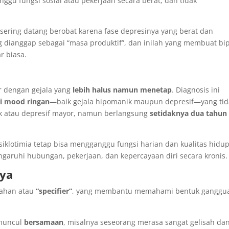
ggu fungsi sosial atau pekerjaan secara berat, dan tidak
 sering datang berobat karena fase depresinya yang berat dan
g dianggap sebagai “masa produktif”, dan inilah yang membuat bi
r biasa.
r dengan gejala yang
lebih halus namun menetap
. Diagnosis ini
si mood ringan
—baik gejala hipomanik maupun depresif—yang tid
k atau depresif mayor, namun berlangsung
setidaknya dua tahun
I, siklotimia tetap bisa mengganggu fungsi harian dan kualitas hidup
garuhi hubungan, pekerjaan, dan kepercayaan diri secara kronis.
nya
bahan atau
“specifier”
, yang membantu memahami bentuk ganggu
 muncul
bersamaan
, misalnya seseorang merasa sangat gelisah da