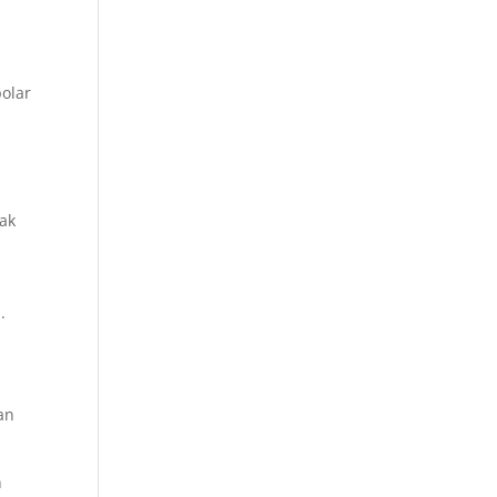
polar
ak
.
an
n