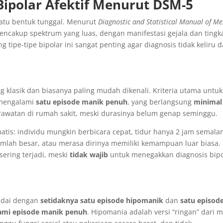
Bipolar Afektif Menurut DSM-5
satu bentuk tunggal. Menurut
Diagnostic and Statistical Manual of Me
encakup spektrum yang luas, dengan manifestasi gejala dan tingk
tipe-tipe bipolar ini sangat penting agar diagnosis tidak keliru 
g klasik dan biasanya paling mudah dikenali. Kriteria utama untuk
h mengalami
satu episode manik penuh
, yang berlangsung
minimal
awatan di rumah sakit, meski durasinya belum genap seminggu.
matis: individu mungkin berbicara cepat, tidur hanya 2 jam semal
mlah besar, atau merasa dirinya memiliki kemampuan luar biasa.
sering terjadi, meski
tidak wajib
untuk menegakkan diagnosis bipo
tandai dengan
setidaknya satu episode hipomanik
dan
satu episod
ami episode manik penuh
. Hipomania adalah versi “ringan” dari 