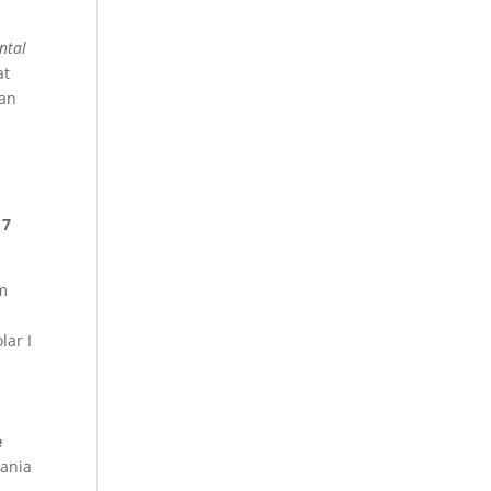
ntal
at
dan
 7
am
lar I
e
mania