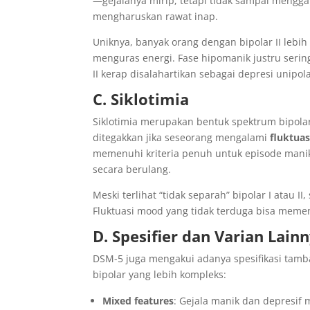
—gejalanya mirip, tetapi tidak sampai menggan
mengharuskan rawat inap.
Uniknya, banyak orang dengan bipolar II lebih
menguras energi. Fase hipomanik justru serin
II kerap disalahartikan sebagai depresi unipola
C. Siklotimia
Siklotimia merupakan bentuk spektrum bipola
ditegakkan jika seseorang mengalami
fluktua
memenuhi kriteria penuh untuk episode mani
secara berulang.
Meski terlihat “tidak separah” bipolar I atau I
Fluktuasi mood yang tidak terduga bisa memen
D. Spesifier dan Varian Lain
DSM-5 juga mengakui adanya spesifikasi tam
bipolar yang lebih kompleks:
Mixed features
: Gejala manik dan depresif