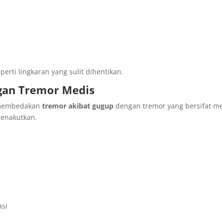
erti lingkaran yang sulit dihentikan.
gan Tremor Medis
k membedakan
tremor akibat gugup
dengan tremor yang bersifat me
menakutkan.
asi