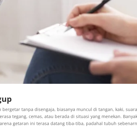
gup
 bergetar tanpa disengaja, biasanya muncul di tangan, kaki, suara
erasa tegang, cemas, atau berada di situasi yang menekan. Banya
arena getaran ini terasa datang tiba-tiba, padahal tubuh sebenar