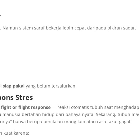
”
n. Namun sistem saraf bekerja lebih cepat daripada pikiran sadar.
i siap pakai
yang belum tersalurkan.
pons Stres
e
fight or flight response
— reaksi otomatis tubuh saat menghadap
tu manusia bertahan hidup dari bahaya nyata. Sekarang, tubuh ma
ya” hanya berupa penilaian orang lain atau rasa takut gagal.
n kuat karena: