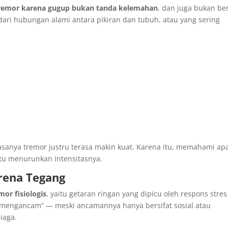
remor karena gugup bukan tanda kelemahan
, dan juga bukan ber
dari hubungan alami antara pikiran dan tubuh, atau yang sering
iasanya tremor justru terasa makin kuat. Karena itu, memahami ap
tu menurunkan intensitasnya.
rena Tegang
mor fisiologis
, yaitu getaran ringan yang dipicu oleh respons stres
 “mengancam” — meski ancamannya hanya bersifat sosial atau
iaga.