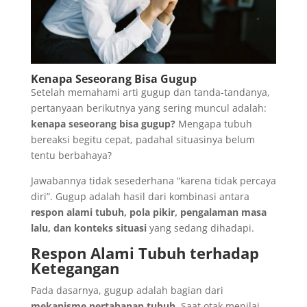
Kenapa Seseorang Bisa Gugup
Setelah memahami arti gugup dan tanda-tandanya,
pertanyaan berikutnya yang sering muncul adalah:
kenapa seseorang bisa gugup?
Mengapa tubuh
bereaksi begitu cepat, padahal situasinya belum
tentu berbahaya?
Jawabannya tidak sesederhana “karena tidak percaya
diri”. Gugup adalah hasil dari kombinasi antara
respon alami tubuh, pola pikir, pengalaman masa
lalu, dan konteks situasi
yang sedang dihadapi.
Respon Alami Tubuh terhadap
Ketegangan
Pada dasarnya, gugup adalah bagian dari
mekanisme pertahanan tubuh
. Saat otak menilai