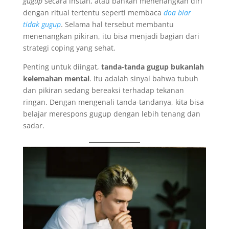
gugup
secara instan, atau bahkan menenangkan diri
dengan ritual tertentu seperti membaca
doa biar
tidak gugup
. Selama hal tersebut membantu
menenangkan pikiran, itu bisa menjadi bagian dari
strategi coping yang sehat.
Penting untuk diingat,
tanda-tanda gugup bukanlah
kelemahan mental
. Itu adalah sinyal bahwa tubuh
dan pikiran sedang bereaksi terhadap tekanan
ringan. Dengan mengenali tanda-tandanya, kita bisa
belajar merespons gugup dengan lebih tenang dan
sadar.