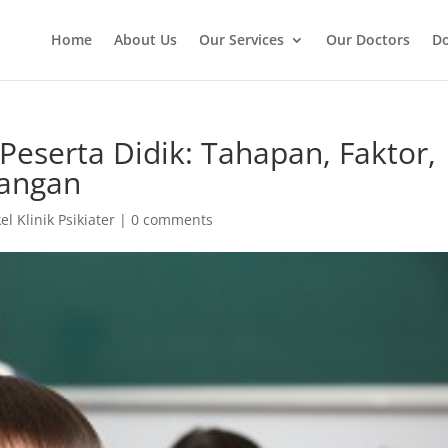
Home
About Us
Our Services
Our Doctors
Do
eserta Didik: Tahapan, Faktor,
bangan
kel Klinik Psikiater
|
0 comments