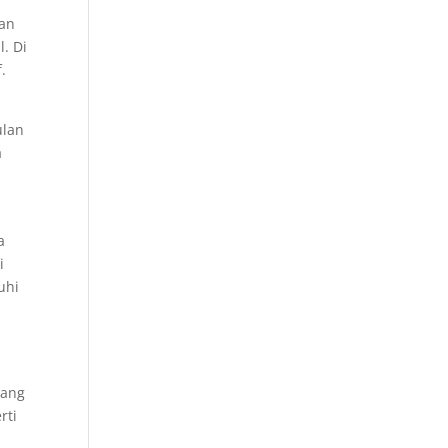
dan
. Di
.
ulan
a
a
i
uhi
yang
rti