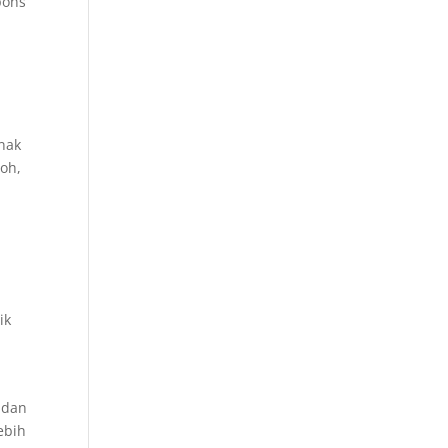
pons
nak
toh,
ik
 dan
ebih