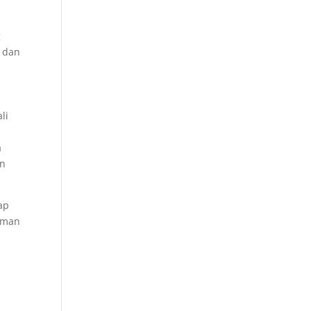
g
 dan
li
a
an
ap
eman