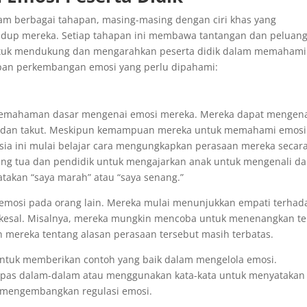
lam berbagai tahapan, masing-masing dengan ciri khas yang
dup mereka. Setiap tahapan ini membawa tantangan dan peluan
 untuk mendukung dan mengarahkan peserta didik dalam memahami
apan perkembangan emosi yang perlu dipahami:
pemahaman dasar mengenai emosi mereka. Mereka dapat mengena
h, dan takut. Meskipun kemampuan mereka untuk memahami emosi
usia ini mulai belajar cara mengungkapkan perasaan mereka secar
orang tua dan pendidik untuk mengajarkan anak untuk mengenali d
akan “saya marah” atau “saya senang.”
i emosi pada orang lain. Mereka mulai menunjukkan empati terhad
u kesal. Misalnya, mereka mungkin mencoba untuk menenangkan t
ereka tentang alasan perasaan tersebut masih terbatas.
 untuk memberikan contoh yang baik dalam mengelola emosi.
rnapas dalam-dalam atau menggunakan kata-kata untuk menyatakan
 mengembangkan regulasi emosi.