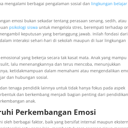
eka mengalami berbagai pengalaman sosial dan
lingkungan belajar
angan emosi bukan sekadar tentang perasaan senang, sedih, atau
mpuan
psikologi siswa
untuk mengelola stres, berempati terhadap o
mengambil keputusan yang bertanggung jawab. Inilah fondasi dari
alam interaksi sehari-hari di sekolah maupun di luar lingkungan
ek emosional yang bekerja secara tak kasat mata. Anak yang mampu
l sulit, lalu menenangkannya dan terus mencoba, menunjukkan
aliknya, ketidakmampuan dalam memahami atau mengendalikan em
jar dan hubungan sosial.
, dan tenaga pendidik lainnya untuk tidak hanya fokus pada aspek
erbentuk dan berkembang menjadi bagian penting dari pendidika
perkembangan anak.
ruhi Perkembangan Emosi
oleh berbagai faktor, baik yang bersifat internal maupun ekstern