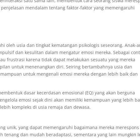
n berinteraksi satu sama lain, membentuk cara seorang siswa meres
lah penjelasan mendalam tentang faktor-faktor yang memengaruhi
i oleh usia dan tingkat kematangan psikologis seseorang. Anak-a
mpulsif dan kesulitan dalam mengatur emosi mereka. Sebagai con
au frustrasi karena tidak dapat melakukan sesuatu yang mereka
pilan untuk menenangkan diri. Seiring bertambahnya usia dan
 kemampuan untuk mengenali emosi mereka dengan lebih baik dan
 membentuk dasar kecerdasan emosional (EQ) yang akan berguna
engelola emosi sejak dini akan memiliki kemampuan yang lebih ba
ebih kompleks di usia remaja dan dewasa.
yang unik, yang dapat memengaruhi bagaimana mereka merespons
ih tenang dan mudah beradaptasi, sementara yang lain mungkin l