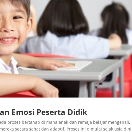
n Emosi Peserta Didik
da proses bertahap di mana anak dan remaja belajar mengenali,
eka secara sehat dan adaptif. Proses ini dimulai sejak usia din