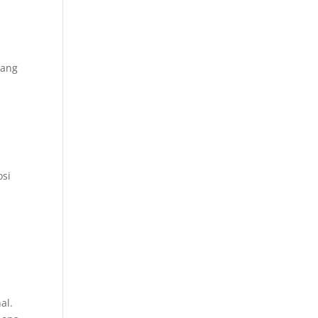
rang
osi
n
al.